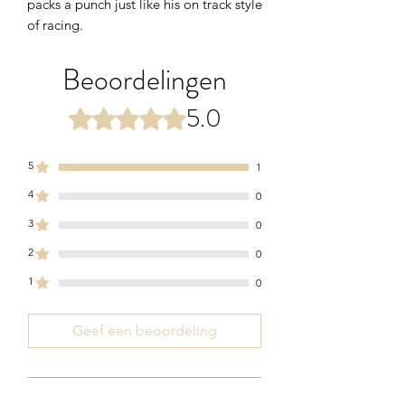
packs a punch just like his on track style
of racing.
Beoordelingen
5.0
Beoordeeld met 5 uit 5 sterren.
5
1
4
0
3
0
2
0
1
0
Geef een beoordeling
Alle sterren, Meest relevant