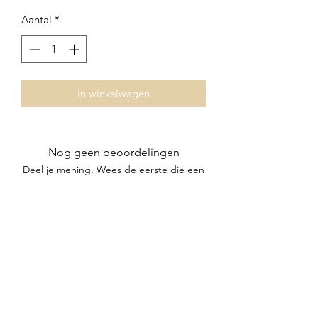
Aantal
*
In winkelwagen
Nog geen beoordelingen
Deel je mening. Wees de eerste die een
beoordeling achterlaat.
Geef een beoordeling
Subscribe Form