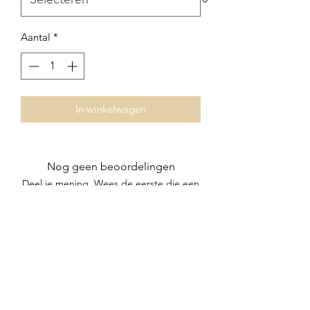
Aantal
*
In winkelwagen
Nog geen beoordelingen
Deel je mening. Wees de eerste die een
beoordeling achterlaat.
Geef een beoordeling