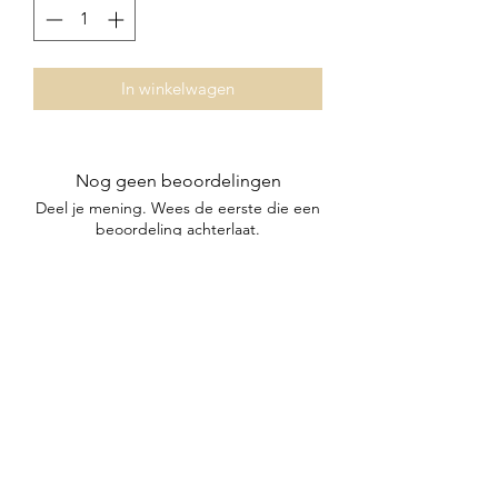
In winkelwagen
Nog geen beoordelingen
Deel je mening. Wees de eerste die een
beoordeling achterlaat.
Geef een beoordeling
Subscribe Form