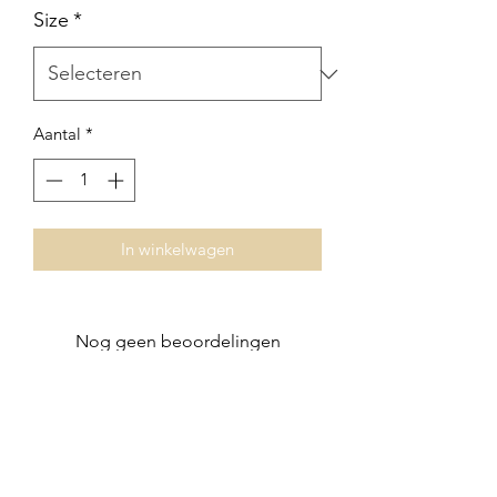
Size
*
Aantal
*
In winkelwagen
Nog geen beoordelingen
Deel je mening. Wees de eerste die een
beoordeling achterlaat.
Geef een beoordeling