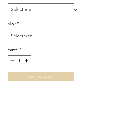
Size
*
Aantal
*
In winkelwagen
Nog geen beoordelingen
Deel je mening. Wees de eerste die een
beoordeling achterlaat.