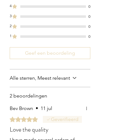
4
0
3
0
2
0
1
0
Geef een beoordeling
Alle sterren, Meest relevant
2 beoordelingen
Bev Brown
•
11 jul
Beoordeeld met 5 uit 5 sterren.
Geverifieerd
Love the quality
I have made several orders of