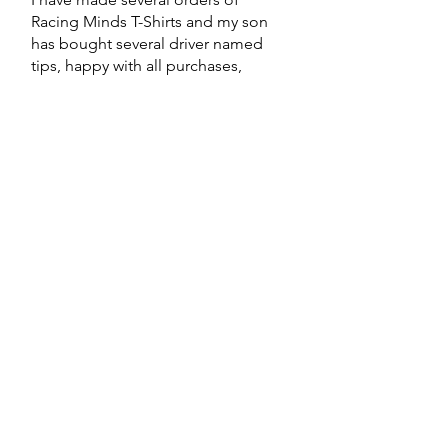
Racing Minds T-Shirts and my son
has bought several driver named
tips, happy with all purchases,
quality and service brilliant.
Thank you x
Heeft dit geholpen?
Ja
Dwaine Keegan
•
12 jun
Beoordeeld met 5 uit 5 sterren.
Geverifieerd
Hoodies and T-shirts
Top quality. Really fast delivery
excellent to deal with.
Heeft dit geholpen?
Ja