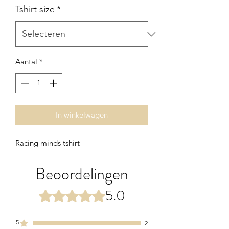
Tshirt size
*
Aantal
*
In winkelwagen
Racing minds tshirt
Beoordelingen
5.0
Beoordeeld met 5 uit 5 sterren.
5
2