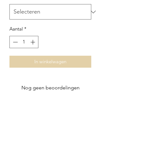
Aantal
*
In winkelwagen
Nog geen beoordelingen
Deel je mening. Wees de eerste die een
beoordeling achterlaat.
Geef een beoordeling